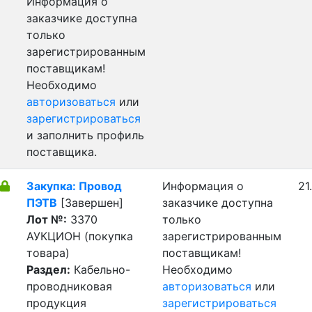
Информация о
заказчике доступна
только
зарегистрированным
поставщикам!
Необходимо
авторизоваться
или
зарегистрироваться
и заполнить профиль
поставщика.
Закупка: Провод
Информация о
21
ПЭТВ
[Завершен]
заказчике доступна
Лот №:
3370
только
АУКЦИОН (покупка
зарегистрированным
товара)
поставщикам!
Раздел:
Кабельно-
Необходимо
проводниковая
авторизоваться
или
продукция
зарегистрироваться