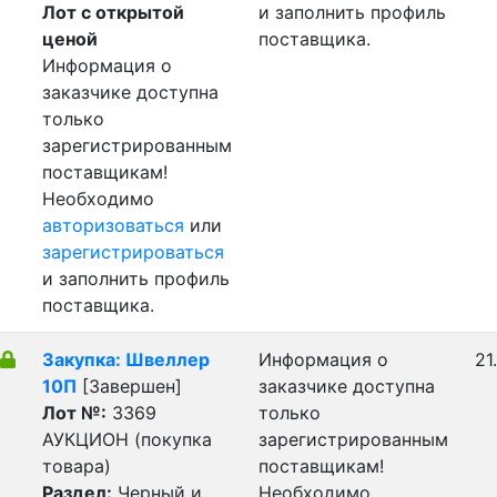
Лот с открытой
и заполнить профиль
ценой
поставщика.
Информация о
заказчике доступна
только
зарегистрированным
поставщикам!
Необходимо
авторизоваться
или
зарегистрироваться
и заполнить профиль
поставщика.
Закупка: Швеллер
Информация о
21
10П
[Завершен]
заказчике доступна
Лот №:
3369
только
АУКЦИОН (покупка
зарегистрированным
товара)
поставщикам!
Раздел:
Черный и
Необходимо