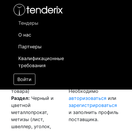
Фильтр
- активный лот
- Завершенный лот
- Закрытый
- сохраненный лот (не опубликован)
Тендеры
О нас
Номер лота
▲
▼
Заказчик
Да
Партнеры
Закупка: Лента
Информация о
25
Квалификационные
медная
[Завершен]
заказчике доступна
требования
Победитель выбран
только
Лот №:
3376
зарегистрированным
Войти
АУКЦИОН (покупка
поставщикам!
товара)
Необходимо
Раздел:
Черный и
авторизоваться
или
цветной
зарегистрироваться
металлопрокат,
и заполнить профиль
метизы (лист,
поставщика.
швеллер, уголок,