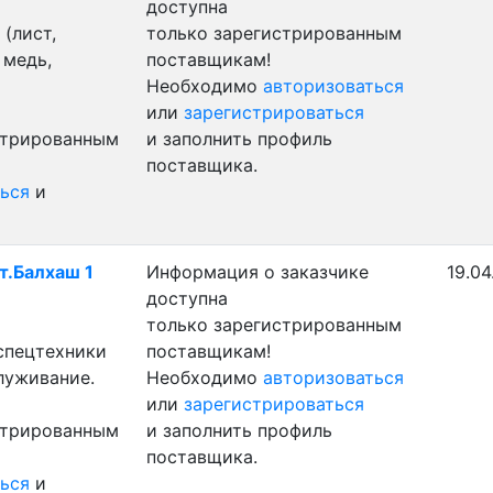
доступна
(лист,
только зарегистрированным
 медь,
поставщикам!
Необходимо
авторизоваться
или
зарегистрироваться
стрированным
и заполнить профиль
поставщика.
ься
и
т.Балхаш 1
Информация о заказчике
19.04
доступна
только зарегистрированным
 спецтехники
поставщикам!
луживание.
Необходимо
авторизоваться
или
зарегистрироваться
стрированным
и заполнить профиль
поставщика.
ься
и