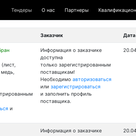
Тендеры
О нас
Партнеры
Квалификацион
 лот
- архивный лот
- сохраненный лот (не опуб
Заказчик
Дата
бран
Информация о заказчике
20.04
доступна
(лист,
только зарегистрированным
 медь,
поставщикам!
Необходимо
авторизоваться
или
зарегистрироваться
стрированным
и заполнить профиль
поставщика.
ься
и
Информация о заказчике
20.04