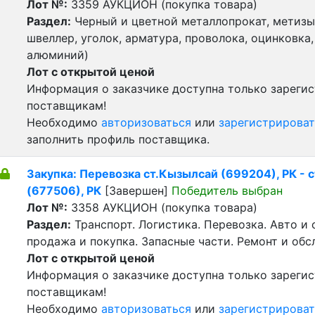
Лот №:
3359
АУКЦИОН (покупка товара)
Раздел:
Черный и цветной металлопрокат, метизы 
швеллер, уголок, арматура, проволока, оцинковка,
алюминий)
Лот с открытой ценой
Информация о заказчике доступна только зареги
поставщикам!
Необходимо
авторизоваться
или
зарегистрироват
заполнить профиль поставщика.
Закупка: Перевозка ст.Кызылсай (699204), РК - с
(677506), РК
[Завершен]
Победитель выбран
Лот №:
3358
АУКЦИОН (покупка товара)
Раздел:
Транспорт. Логистика. Перевозка. Авто и
продажа и покупка. Запасные части. Ремонт и обс
Лот с открытой ценой
Информация о заказчике доступна только зареги
поставщикам!
Необходимо
авторизоваться
или
зарегистрироват