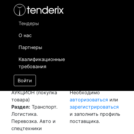
Фильтр
- активный лот
- Завершенный лот
- Закрытый
- сохраненный лот (не опубликован)
Тендеры
О нас
Номер лота
▲
▼
Заказчик
Да
Партнеры
Закупка: Перевозка
Информация о
15
Квалификационные
г.Мытищи (РФ) -
заказчике доступна
требования
г.Петропавловск
только
(РК)
[Завершен]
зарегистрированным
Войти
Лот №:
3354
поставщикам!
АУКЦИОН (покупка
Необходимо
товара)
авторизоваться
или
Раздел:
Транспорт.
зарегистрироваться
Логистика.
и заполнить профиль
Перевозка. Авто и
поставщика.
спецтехники