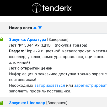
- активный лот
- Завершенный лот
- Закрытый
Номер лота
▲
▼
Закупка: Арматура
[Завершен]
Лот №:
3344
АУКЦИОН (покупка товара)
Раздел:
Черный и цветной металлопрокат, метизы 
швеллер, уголок, арматура, проволока, оцинковка,
алюминий)
Лот с открытой ценой
Информация о заказчике доступна только зареги
поставщикам!
Необходимо
авторизоваться
или
зарегистрироват
заполнить профиль поставщика.
Закупка: Швеллер
[Завершен]