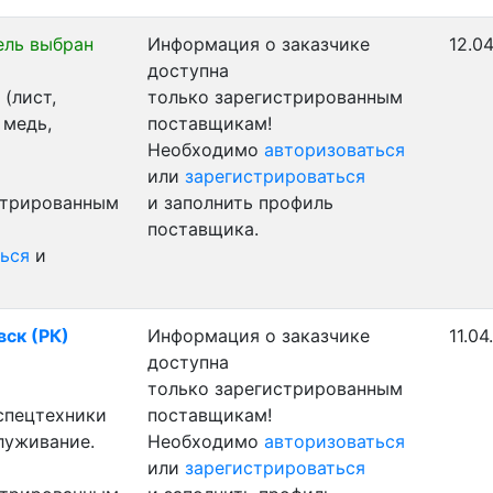
ель выбран
Информация о заказчике
12.04
доступна
(лист,
только зарегистрированным
 медь,
поставщикам!
Необходимо
авторизоваться
или
зарегистрироваться
стрированным
и заполнить профиль
поставщика.
ься
и
вск (РК)
Информация о заказчике
11.04
доступна
только зарегистрированным
 спецтехники
поставщикам!
луживание.
Необходимо
авторизоваться
или
зарегистрироваться