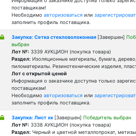
Информация о заказчике доступна только зареги
поставщикам!
Необходимо
авторизоваться
или
зарегистрироват
заполнить профиль поставщика.
Закупка: Сетка стекловолоконная
[Завершен]
Поб
выбран
Лот №:
3339
АУКЦИОН (покупка товара)
Раздел:
Изоляционные материалы, бумага, дерево
пиломатериалы. Резинотехнические изделия, пла
Лот с открытой ценой
Информация о заказчике доступна только зареги
поставщикам!
Необходимо
авторизоваться
или
зарегистрироват
заполнить профиль поставщика.
Закупка: Лист хк
[Завершен]
Победитель выбран
Лот №:
3338
АУКЦИОН (покупка товара)
Раздел:
Черный и цветной металлопрокат, метизы 