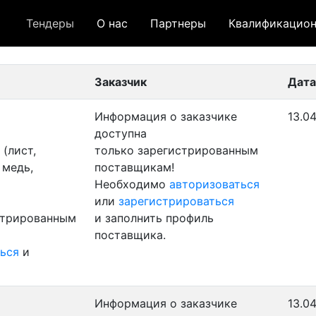
Тендеры
О нас
Партнеры
Квалификацион
 лот
- архивный лот
- сохраненный лот (не опуб
Заказчик
Дата
Информация о заказчике
13.0
доступна
(лист,
только зарегистрированным
 медь,
поставщикам!
Необходимо
авторизоваться
или
зарегистрироваться
стрированным
и заполнить профиль
поставщика.
ься
и
Информация о заказчике
13.04