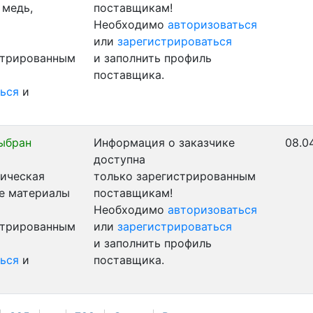
 медь,
поставщикам!
Необходимо
авторизоваться
или
зарегистрироваться
стрированным
и заполнить профиль
поставщика.
ься
и
ыбран
Информация о заказчике
08.0
доступна
ническая
только зарегистрированным
ые материалы
поставщикам!
Необходимо
авторизоваться
стрированным
или
зарегистрироваться
и заполнить профиль
ься
и
поставщика.