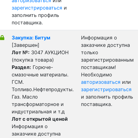
авторизоваться
или
зарегистрироваться
и
заполнить профиль
поставщика.
Закупка: Битум
Информация о
[Завершен]
заказчике доступна
Лот №:
3047
АУКЦИОН
только
(покупка товара)
зарегистрированным
Раздел:
Горюче-
поставщикам!
смазочные материалы.
Необходимо
ГСМ.
авторизоваться
или
Топливо.Нефтепродукты.
зарегистрироваться
Газ. Масло
и заполнить профиль
трансформаторное и
поставщика.
индустриальная и т.д
Лот с открытой ценой
Информация о
заказчике доступна