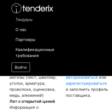
Фильтр
- активный лот
- Завершенный лот
- Закрытый
Тендеры
Номер лота
▲
▼
Заказчик
О нас
Партнеры
Закупка: Листы гк и хк
Информация о
[Завершен]
заказчике доступна
Квалификационные
Лот №:
3052
АУКЦИОН
только
требования
(покупка товара)
зарегистрированным
Раздел:
Черный и
поставщикам!
Войти
цветной металлопрокат,
Необходимо
метизы (лист, швеллер,
авторизоваться
или
уголок, арматура,
зарегистрироваться
проволока, оцинковка,
и заполнить профиль
медь, алюминий)
поставщика.
Лот с открытой ценой
Информация о