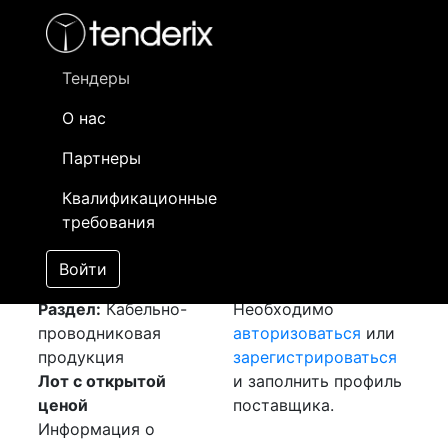
Фильтр
- активный лот
- Завершенный лот
- Закрытый
- сохраненный лот (не опубликован)
Тендеры
О нас
Номер лота
▲
▼
Заказчик
Да
Партнеры
Закупка: Сцепная
Информация о
01
Квалификационные
арматура
[Завершен]
заказчике доступна
требования
Лот №:
2753
только
АУКЦИОН (покупка
зарегистрированным
Войти
товара)
поставщикам!
Раздел:
Кабельно-
Необходимо
проводниковая
авторизоваться
или
продукция
зарегистрироваться
Лот с открытой
и заполнить профиль
ценой
поставщика.
Информация о