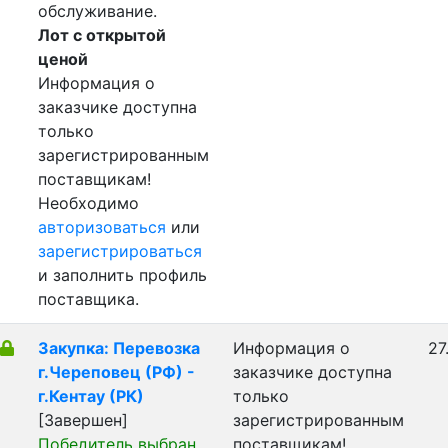
обслуживание.
Лот с открытой
ценой
Информация о
заказчике доступна
только
зарегистрированным
поставщикам!
Необходимо
авторизоваться
или
зарегистрироваться
и заполнить профиль
поставщика.
Закупка: Перевозка
Информация о
27
г.Череповец (РФ) -
заказчике доступна
г.Кентау (РК)
только
[Завершен]
зарегистрированным
Победитель выбран
поставщикам!