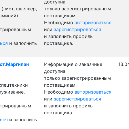
доступна
(лист, швеллер,
только зарегистрированным
люминий)
поставщикам!
Необходимо
авторизоваться
стрированным
или
зарегистрироваться
и заполнить профиль
ься
и заполнить
поставщика.
 ст.Маргилан
Информация о заказчике
13.0
доступна
только зарегистрированным
 спецтехники
поставщикам!
луживание.
Необходимо
авторизоваться
или
зарегистрироваться
стрированным
и заполнить профиль
поставщика.
ься
и заполнить