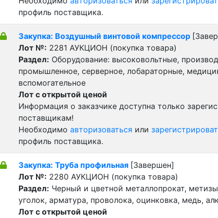
Необходимо
авторизоваться
или
зарегистрироват
профиль поставщика.
Закупка: Воздушный винтовой компрессор
[Заве
Лот №:
2281
АУКЦИОН (покупка товара)
Раздел:
Оборудование: высоковольтные, производ
промышленное, серверное, лобараторные, медицин
вспомогательное
Лот с открытой ценой
Информация о заказчике доступна только зареги
поставщикам!
Необходимо
авторизоваться
или
зарегистрироват
профиль поставщика.
Закупка: Труба профильная
[Завершен]
Лот №:
2280
АУКЦИОН (покупка товара)
Раздел:
Черный и цветной металлопрокат, метизы 
уголок, арматура, проволока, оцинковка, медь, а
Лот с открытой ценой