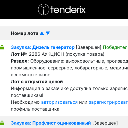
- активный лот
- Завершенный лот
- Закрытый
Номер лота
▲
▼
Закупка: Дизель генератор
[Завершен]
Победител
Лот №:
2286
АУКЦИОН (покупка товара)
Раздел:
Оборудование: высоковольтные, производ
промышленное, серверное, лобараторные, медицин
вспомогательное
Лот с открытой ценой
Информация о заказчике доступна только зареги
поставщикам!
Необходимо
авторизоваться
или
зарегистрироват
профиль поставщика.
Закупка: Профлист оцинкованный
[Завершен]