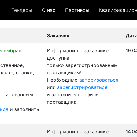
Тендеры
О нас
Партнеры
Квалификацион
 лот
- архивный лот
- сохраненный лот (не опуб
Заказчик
Дат
ь выбран
Информация о заказчике
19.0
доступна
ственное,
только зарегистрированным
ское, станки,
поставщикам!
Необходимо
авторизоваться
или
зарегистрироваться
стрированным
и заполнить профиль
поставщика.
ься
и заполнить
Информация о заказчике
14.0