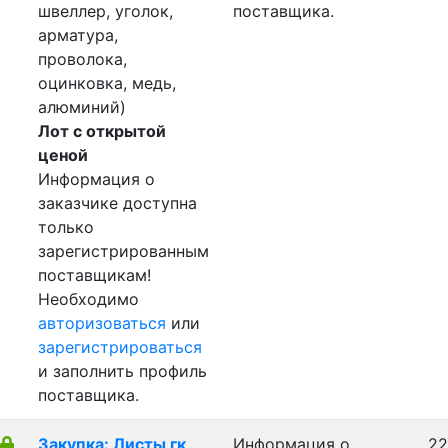
швеллер, уголок,
поставщика.
арматура,
проволока,
оцинковка, медь,
алюминий)
Лот с открытой
ценой
Информация о
заказчике доступна
только
зарегистрированным
поставщикам!
Необходимо
авторизоваться
или
зарегистрироваться
и заполнить профиль
поставщика.
Закупка: Листы гк
Информация о
22