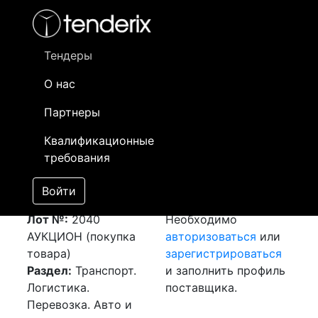
Фильтр
- активный лот
- Завершенный лот
- Закрытый
- сохраненный лот (не опубликован)
Тендеры
О нас
Номер лота
▲
▼
Заказчик
Да
Партнеры
Закупка: Перевозка
Информация о
25
Квалификационные
г. Шымкент - с.
заказчике доступна
требования
Коктал (ВКО)
только
[Завершен]
зарегистрированным
Войти
Победитель выбран
поставщикам!
Лот №:
2040
Необходимо
АУКЦИОН (покупка
авторизоваться
или
товара)
зарегистрироваться
Раздел:
Транспорт.
и заполнить профиль
Логистика.
поставщика.
Перевозка. Авто и