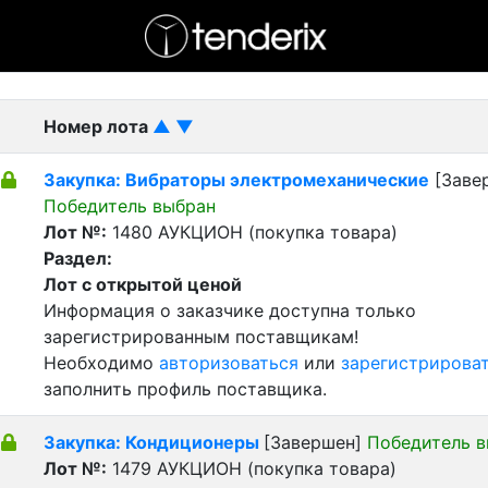
- активный лот
- Завершенный лот
- Закрытый
Номер лота
▲
▼
Закупка: Вибраторы электромеханические
[Заве
Победитель выбран
Лот №:
1480
АУКЦИОН (покупка товара)
Раздел:
Лот с открытой ценой
Информация о заказчике доступна только
зарегистрированным поставщикам!
Необходимо
авторизоваться
или
зарегистрирова
заполнить профиль поставщика.
Закупка: Кондиционеры
[Завершен]
Победитель 
Лот №:
1479
АУКЦИОН (покупка товара)