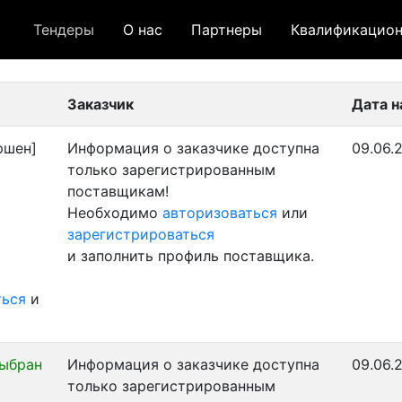
Тендеры
О нас
Партнеры
Квалификацион
 лот
- архивный лот
- сохраненный лот (не опуб
Заказчик
Дата 
ршен]
Информация о заказчике доступна
09.06.
только зарегистрированным
поставщикам!
Необходимо
авторизоваться
или
зарегистрироваться
и заполнить профиль поставщика.
ться
и
выбран
Информация о заказчике доступна
09.06.
только зарегистрированным