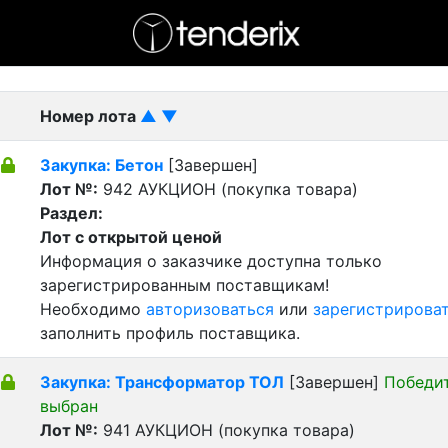
- активный лот
- Завершенный лот
- Закрытый
Номер лота
▲
▼
Закупка: Бетон
[Завершен]
Лот №:
942
АУКЦИОН (покупка товара)
Раздел:
Лот с открытой ценой
Информация о заказчике доступна только
зарегистрированным поставщикам!
Необходимо
авторизоваться
или
зарегистрирова
заполнить профиль поставщика.
Закупка: Трансформатор ТОЛ
[Завершен]
Победи
выбран
Лот №:
941
АУКЦИОН (покупка товара)