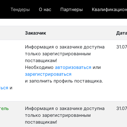
Тендеры
О нас
Партнеры
Квалификацион
 лот
- архивный лот
- сохраненный лот (не опуб
Заказчик
Дата
Информация о заказчике доступна
31.07
только зарегистрированным
поставщикам!
Необходимо
авторизоваться
или
зарегистрироваться
и заполнить профиль поставщика.
ться
и
тель
Информация о заказчике доступна
31.0
только зарегистрированным
поставщикам!