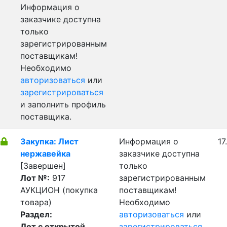
Информация о
заказчике доступна
только
зарегистрированным
поставщикам!
Необходимо
авторизоваться
или
зарегистрироваться
и заполнить профиль
поставщика.
Закупка: Лист
Информация о
17
нержавейка
заказчике доступна
[Завершен]
только
Лот №:
917
зарегистрированным
АУКЦИОН (покупка
поставщикам!
товара)
Необходимо
Раздел:
авторизоваться
или
Лот с открытой
зарегистрироваться