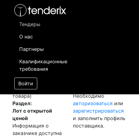
Фильтр
- активный лот
- Завершенный лот
- Закрытый
- сохраненный лот (не опубликован)
Тендеры
О нас
Номер лота
▲
▼
Заказчик
Д
Партнеры
Закупка: Шина
Информация о
17
Квалификационные
Медная
[Завершен]
заказчике доступна
требования
Победитель выбран
только
Лот №:
919
зарегистрированным
Войти
АУКЦИОН (покупка
поставщикам!
товара)
Необходимо
Раздел:
авторизоваться
или
Лот с открытой
зарегистрироваться
ценой
и заполнить профиль
Информация о
поставщика.
заказчике доступна