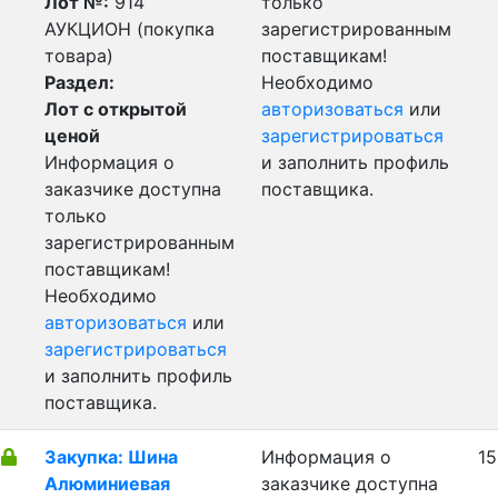
Лот №:
914
только
АУКЦИОН (покупка
зарегистрированным
товара)
поставщикам!
Раздел:
Необходимо
Лот с открытой
авторизоваться
или
ценой
зарегистрироваться
Информация о
и заполнить профиль
заказчике доступна
поставщика.
только
зарегистрированным
поставщикам!
Необходимо
авторизоваться
или
зарегистрироваться
и заполнить профиль
поставщика.
Закупка: Шина
Информация о
15
Алюминиевая
заказчике доступна