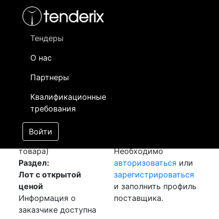
Фильтр
- активный лот
- Завершенный лот
- Закрытый
- сохраненный лот (не опубликован)
Тендеры
О нас
Номер лота
▲
▼
Заказчик
Да
Партнеры
Закупка: Краска
Информация о
07
Квалификационные
[Завершен]
заказчике доступна
требования
Победитель выбран
только
Лот №:
857
зарегистрированным
Войти
АУКЦИОН (покупка
поставщикам!
товара)
Необходимо
Раздел:
авторизоваться
или
Лот с открытой
зарегистрироваться
ценой
и заполнить профиль
Информация о
поставщика.
заказчике доступна