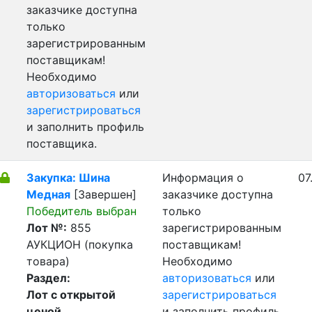
заказчике доступна
только
зарегистрированным
поставщикам!
Необходимо
авторизоваться
или
зарегистрироваться
и заполнить профиль
поставщика.
Закупка: Шина
Информация о
07
Медная
[Завершен]
заказчике доступна
Победитель выбран
только
Лот №:
855
зарегистрированным
АУКЦИОН (покупка
поставщикам!
товара)
Необходимо
Раздел:
авторизоваться
или
Лот с открытой
зарегистрироваться
ценой
и заполнить профиль