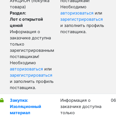
АУКЦИОН (покупка
поставщикам!
товара)
Необходимо
Раздел:
авторизоваться
или
Лот с открытой
зарегистрироваться
ценой
и заполнить профиль
Информация о
поставщика.
заказчике доступна
только
зарегистрированным
поставщикам!
Необходимо
авторизоваться
или
зарегистрироваться
и заполнить профиль
поставщика.
Закупка:
Информация о
06
Изоляционный
заказчике доступна
материал
только