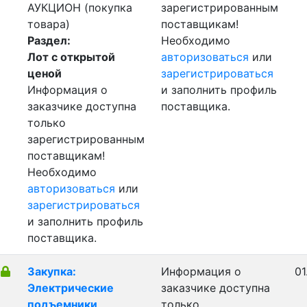
АУКЦИОН (покупка
зарегистрированным
товара)
поставщикам!
Раздел:
Необходимо
Лот с открытой
авторизоваться
или
ценой
зарегистрироваться
Информация о
и заполнить профиль
заказчике доступна
поставщика.
только
зарегистрированным
поставщикам!
Необходимо
авторизоваться
или
зарегистрироваться
и заполнить профиль
поставщика.
Закупка:
Информация о
01
Электрические
заказчике доступна
подъемники
только