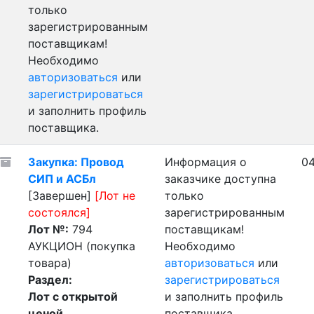
только
зарегистрированным
поставщикам!
Необходимо
авторизоваться
или
зарегистрироваться
и заполнить профиль
поставщика.
Закупка: Провод
Информация о
04
СИП и АСБл
заказчике доступна
[Завершен]
[Лот не
только
состоялся]
зарегистрированным
Лот №:
794
поставщикам!
АУКЦИОН (покупка
Необходимо
товара)
авторизоваться
или
Раздел:
зарегистрироваться
Лот с открытой
и заполнить профиль
ценой
поставщика.