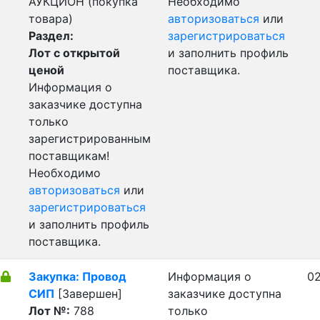
АУКЦИОН (покупка
Необходимо
товара)
авторизоваться
или
Раздел:
зарегистрироваться
Лот с открытой
и заполнить профиль
ценой
поставщика.
Информация о
заказчике доступна
только
зарегистрированным
поставщикам!
Необходимо
авторизоваться
или
зарегистрироваться
и заполнить профиль
поставщика.
Закупка: Провод
Информация о
02
СИП
[Завершен]
заказчике доступна
Лот №:
788
только