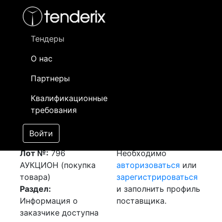
Фильтр
- активный лот
- Завершенный лот
- Закрытый
- сохраненный лот (не опубликован)
Тендеры
О нас
Номер лота
▲
▼
Заказчик
Д
Партнеры
Комплект
Информация о
03
Квалификационные
измерительного
заказчике доступна
требования
оборудования
только
[Завершен]
зарегистрированным
Войти
Победитель выбран
поставщикам!
Лот №:
796
Необходимо
АУКЦИОН (покупка
авторизоваться
или
товара)
зарегистрироваться
Раздел:
и заполнить профиль
Информация о
поставщика.
заказчике доступна