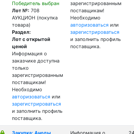
Победитель выбран
зарегистрированным
Лот №:
708
поставщикам!
АУКЦИОН (покупка
Необходимо
товара)
авторизоваться
или
Раздел:
зарегистрироваться
Лот с открытой
и заполнить профиль
ценой
поставщика.
Информация о
заказчике доступна
только
зарегистрированным
поставщикам!
Необходимо
авторизоваться
или
зарегистрироваться
и заполнить профиль
поставщика.
Закупка: Аноды
Информация о
24