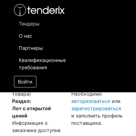
Фильтр
- активный лот
- Завершенный лот
- Закрытый
- сохраненный лот (не опубликован)
Тендеры
О нас
Номер лота
▲
▼
Заказчик
Д
Партнеры
Закупка: Кабель ВВГ
Информация о
31
Квалификационные
[Завершен]
заказчике доступна
требования
Победитель выбран
только
Лот №:
714
зарегистрированным
Войти
АУКЦИОН (покупка
поставщикам!
товара)
Необходимо
Раздел:
авторизоваться
или
Лот с открытой
зарегистрироваться
ценой
и заполнить профиль
Информация о
поставщика.
заказчике доступна