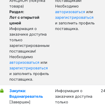
АУКЦИОН (покупка
поставщикам!
товара)
Необходимо
Раздел:
авторизоваться
или
Лот с открытой
зарегистрироваться
ценой
и заполнить профиль
Информация о
поставщика.
заказчике доступна
только
зарегистрированным
поставщикам!
Необходимо
авторизоваться
или
зарегистрироваться
и заполнить профиль
поставщика.
Закупка:
Информация о
24
Водонагреватель
заказчике доступна
[Завершен]
только