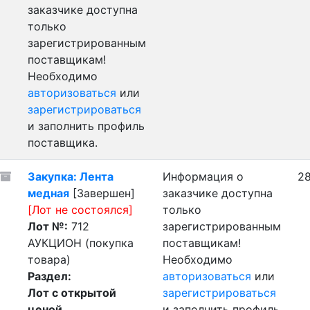
заказчике доступна
только
зарегистрированным
поставщикам!
Необходимо
авторизоваться
или
зарегистрироваться
и заполнить профиль
поставщика.
Закупка: Лента
Информация о
28
медная
[Завершен]
заказчике доступна
[Лот не состоялся]
только
Лот №:
712
зарегистрированным
АУКЦИОН (покупка
поставщикам!
товара)
Необходимо
Раздел:
авторизоваться
или
Лот с открытой
зарегистрироваться
ценой
и заполнить профиль