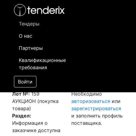
Фильтр
- активный лот
- Завершенный лот
- Закрытый
- сохраненный лот (не опубликован)
Тендеры
О нас
Номер лота
▲
▼
Заказчик
Д
Партнеры
Закупка Цветного
Информация о
10
Квалификационные
Металлопроката
заказчике доступна
требования
(Шина медная М1)
только
[Завершен]
зарегистрированным
Войти
Победитель выбран
поставщикам!
Лот №:
159
Необходимо
АУКЦИОН (покупка
авторизоваться
или
товара)
зарегистрироваться
Раздел:
и заполнить профиль
Информация о
поставщика.
заказчике доступна