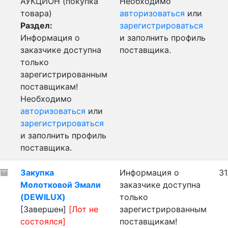
АУКЦИОН (покупка
Необходимо
товара)
авторизоваться
или
Раздел:
зарегистрироваться
Информация о
и заполнить профиль
заказчике доступна
поставщика.
только
зарегистрированным
поставщикам!
Необходимо
авторизоваться
или
зарегистрироваться
и заполнить профиль
поставщика.
Закупка
Информация о
31
Молотковой Эмали
заказчике доступна
(DEWILUX)
только
[Завершен]
[Лот не
зарегистрированным
состоялся]
поставщикам!