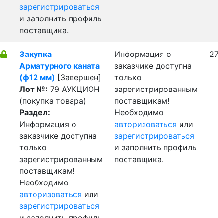
зарегистрироваться
и заполнить профиль
поставщика.
Закупка
Информация о
27
Арматурного каната
заказчике доступна
(ф12 мм)
[Завершен]
только
Лот №:
79
АУКЦИОН
зарегистрированным
(покупка товара)
поставщикам!
Раздел:
Необходимо
Информация о
авторизоваться
или
заказчике доступна
зарегистрироваться
только
и заполнить профиль
зарегистрированным
поставщика.
поставщикам!
Необходимо
авторизоваться
или
зарегистрироваться
и заполнить профиль