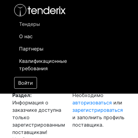
Фильтр
- активный лот
- Завершенный лот
- Закрытый
- сохраненный лот (не опубликован)
Тендеры
О нас
Номер лота
▲
▼
Заказчик
Д
Партнеры
Закупка провода
Информация о
27
Квалификационные
(СИП-3)
[Завершен]
заказчике доступна
требования
[Лот не состоялся]
только
Лот №:
81
АУКЦИОН
зарегистрированным
Войти
(покупка товара)
поставщикам!
Раздел:
Необходимо
Информация о
авторизоваться
или
заказчике доступна
зарегистрироваться
только
и заполнить профиль
зарегистрированным
поставщика.
поставщикам!