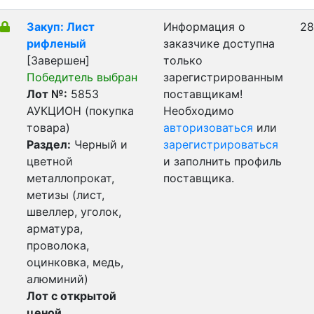
Закуп: Лист
Информация о
28
рифленый
заказчике доступна
[Завершен]
только
Победитель выбран
зарегистрированным
Лот №:
5853
поставщикам!
АУКЦИОН (покупка
Необходимо
товара)
авторизоваться
или
Раздел:
Черный и
зарегистрироваться
цветной
и заполнить профиль
металлопрокат,
поставщика.
метизы (лист,
швеллер, уголок,
арматура,
проволока,
оцинковка, медь,
алюминий)
Лот с открытой
ценой