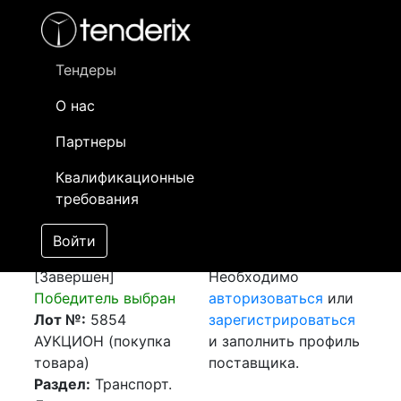
Фильтр
- активный лот
- Завершенный лот
- Закрытый
- сохраненный лот (не опубликован)
Тендеры
О нас
Номер лота
▲
▼
Заказчик
Да
Партнеры
Закупка: Ж/д.
Информация о
28
Квалификационные
перевозка ст.
заказчике доступна
требования
Туркестан (697800),
только
РК - ст. Жанаарка
зарегистрированным
Войти
(676202), РК
поставщикам!
[Завершен]
Необходимо
Победитель выбран
авторизоваться
или
Лот №:
5854
зарегистрироваться
АУКЦИОН (покупка
и заполнить профиль
товара)
поставщика.
Раздел:
Транспорт.