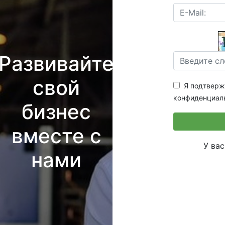
Развивайте
свой
Я подтвержд
конфиденциал
бизнес
вместе с
У ва
нами