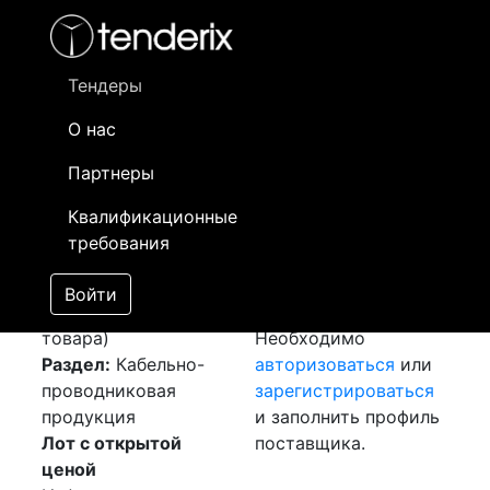
Фильтр
- активный лот
- Завершенный лот
- Закрытый
- сохраненный лот (не опубликован)
Тендеры
О нас
Номер лота
▲
▼
Заказчик
Да
Партнеры
Закупка: Кабельная
Информация о
19
Квалификационные
муфта
[Завершен]
заказчике доступна
требования
Победитель выбран
только
Лот №:
1858
зарегистрированным
Войти
АУКЦИОН (покупка
поставщикам!
товара)
Необходимо
Раздел:
Кабельно-
авторизоваться
или
проводниковая
зарегистрироваться
продукция
и заполнить профиль
Лот с открытой
поставщика.
ценой