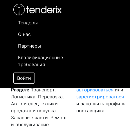
Фильтр
- активный лот
- Завершенный лот
- Закрытый
Тендеры
Номер лота
▲
▼
Заказчик
О нас
Партнеры
Закупка: Перевозка
Информация о
г.Алматы (РК) - г.Астана
заказчике доступна
Квалификационные
(РК)
[Завершен]
только
требования
Победитель выбран
зарегистрированным
Лот №:
6577
АУКЦИОН
поставщикам!
Войти
(покупка товара)
Необходимо
Раздел:
Транспорт.
авторизоваться
или
Логистика. Перевозка.
зарегистрироваться
Авто и спецтехники
и заполнить профиль
продажа и покупка.
поставщика.
Запасные части. Ремонт
и обслуживание.