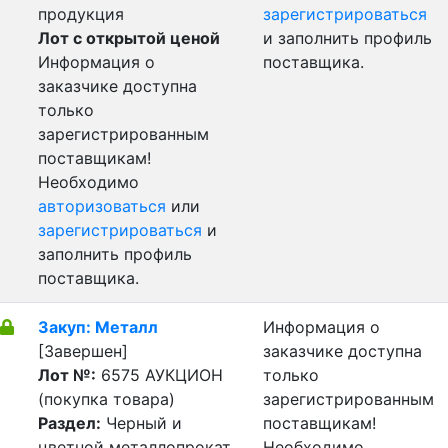
продукция
зарегистрироваться
Лот с открытой ценой
и заполнить профиль
Информация о
поставщика.
заказчике доступна
только
зарегистрированным
поставщикам!
Необходимо
авторизоваться
или
зарегистрироваться
и
заполнить профиль
поставщика.
Закуп: Металл
Информация о
[Завершен]
заказчике доступна
Лот №:
6575
АУКЦИОН
только
(покупка товара)
зарегистрированным
Раздел:
Черный и
поставщикам!
цветной металлопрокат,
Необходимо