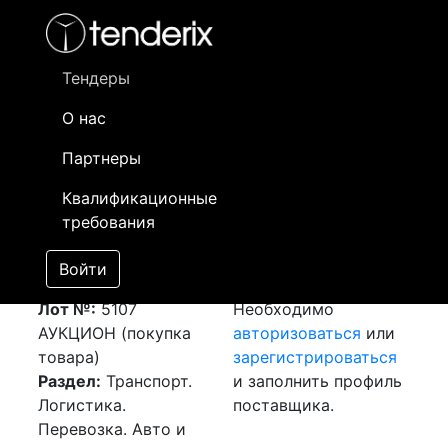
Фильтр
- активный лот
- Завершенный лот
- Закрытый
- сохраненный лот (не опубликован)
Тендеры
О нас
Номер лота
▲
▼
Заказчик
Да
Партнеры
Закупка: Перевозка
Информация о
05
Квалификационные
г.Кентау (РК) -
заказчике доступна
требования
г.Павлодар (РК)
только
[Завершен]
зарегистрированным
Войти
Победитель выбран
поставщикам!
Лот №:
5107
Необходимо
АУКЦИОН (покупка
авторизоваться
или
товара)
зарегистрироваться
Раздел:
Транспорт.
и заполнить профиль
Логистика.
поставщика.
Перевозка. Авто и