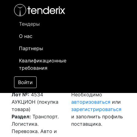
Фильтр
- активный лот
- Завершенный лот
- Закрытый
- сохраненный лот (не опубликован)
Тендеры
О нас
Номер лота
▲
▼
Заказчик
Да
Партнеры
Закупка: Перевозка
Информация о
04
Квалификационные
г.Актау (РК) -
заказчике доступна
требования
г.Шалкар (РК)
только
[Завершен]
зарегистрированным
Войти
Победитель выбран
поставщикам!
Лот №:
4534
Необходимо
АУКЦИОН (покупка
авторизоваться
или
товара)
зарегистрироваться
Раздел:
Транспорт.
и заполнить профиль
Логистика.
поставщика.
Перевозка. Авто и