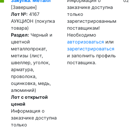
Закупка: Металл
Информация о
02
[Завершен]
заказчике доступна
Лот №:
4167
только
АУКЦИОН (покупка
зарегистрированным
товара)
поставщикам!
Раздел:
Черный и
Необходимо
цветной
авторизоваться
или
металлопрокат,
зарегистрироваться
метизы (лист,
и заполнить профиль
швеллер, уголок,
поставщика.
арматура,
проволока,
оцинковка, медь,
алюминий)
Лот с открытой
ценой
Информация о
заказчике доступна
только