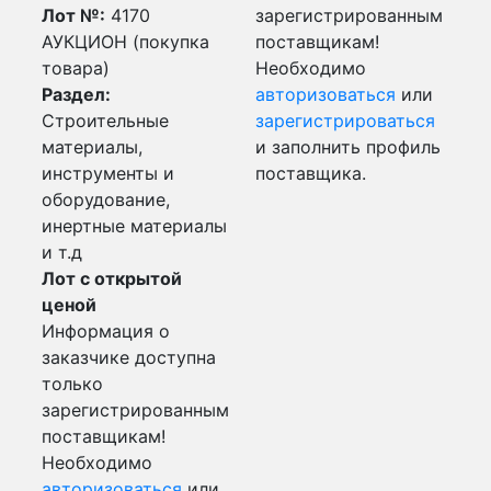
Лот №:
4170
зарегистрированным
АУКЦИОН (покупка
поставщикам!
товара)
Необходимо
Раздел:
авторизоваться
или
Строительные
зарегистрироваться
материалы,
и заполнить профиль
инструменты и
поставщика.
оборудование,
инертные материалы
и т.д
Лот с открытой
ценой
Информация о
заказчике доступна
только
зарегистрированным
поставщикам!
Необходимо
авторизоваться
или