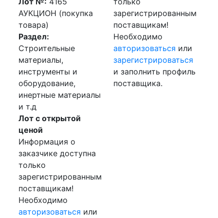
Лот №:
4165
только
АУКЦИОН (покупка
зарегистрированным
товара)
поставщикам!
Раздел:
Необходимо
Строительные
авторизоваться
или
материалы,
зарегистрироваться
инструменты и
и заполнить профиль
оборудование,
поставщика.
инертные материалы
и т.д
Лот с открытой
ценой
Информация о
заказчике доступна
только
зарегистрированным
поставщикам!
Необходимо
авторизоваться
или