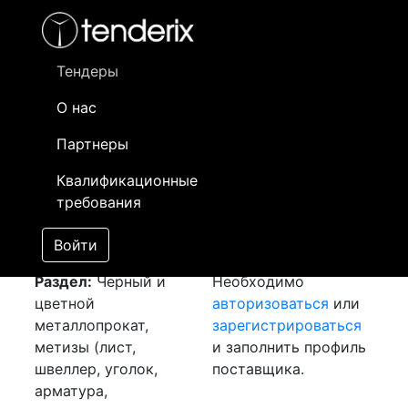
Фильтр
- активный лот
- Завершенный лот
- Закрытый
- сохраненный лот (не опубликован)
Тендеры
О нас
Номер лота
▲
▼
Заказчик
Да
Партнеры
Закупка: Полоса и
Информация о
05
Квалификационные
Уголок
[Завершен]
заказчике доступна
требования
Лот №:
4171
только
АУКЦИОН (покупка
зарегистрированным
Войти
товара)
поставщикам!
Раздел:
Черный и
Необходимо
цветной
авторизоваться
или
металлопрокат,
зарегистрироваться
метизы (лист,
и заполнить профиль
швеллер, уголок,
поставщика.
арматура,