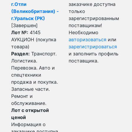
г.Отли
заказчике доступна
(Великобритания) -
только
г.Уральск (РК)
зарегистрированным
[Завершен]
поставщикам!
Лот №:
4145
Необходимо
АУКЦИОН (покупка
авторизоваться
или
товара)
зарегистрироваться
Раздел:
Транспорт.
и заполнить профиль
Логистика.
поставщика.
Перевозка. Авто и
спецтехники
продажа и покупка.
Запасные части.
Ремонт и
обслуживание.
Лот с открытой
ценой
Информация о
заказчике доступна