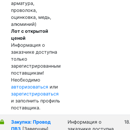
арматура,
проволока,
оцинковка, медь,
алюминий)
Лот с открытой
ценой
Информация о
заказчике доступна
только
зарегистрированным
поставщикам!
Необходимо
авторизоваться
или
зарегистрироваться
и заполнить профиль
поставщика.
Закупка: Провод
Информация о
18
ПВ3
[Завершен]
заказчике доступна