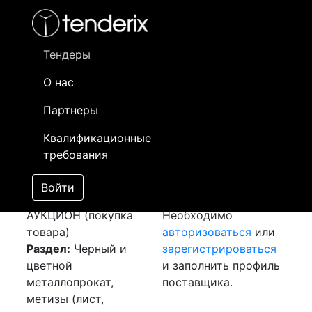
Фильтр
- активный лот
- Завершенный лот
- Закрытый
- сохраненный лот (не опубликован)
Тендеры
О нас
Номер лота
▲
▼
Заказчик
Да
Партнеры
Закупка: Лист
Информация о
22
Квалификационные
оцинкованный
заказчике доступна
требования
[Завершен]
только
Победитель выбран
зарегистрированным
Войти
Лот №:
4146
поставщикам!
АУКЦИОН (покупка
Необходимо
товара)
авторизоваться
или
Раздел:
Черный и
зарегистрироваться
цветной
и заполнить профиль
металлопрокат,
поставщика.
метизы (лист,