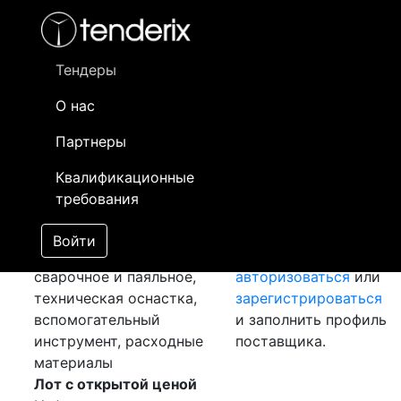
Фильтр
- активный лот
- Завершенный лот
- Закрытый
Тендеры
Номер лота
▲
▼
Заказчик
О нас
Партнеры
Закупка: Проволока
Информация о
[Завершен]
Победитель
заказчике доступна
Квалификационные
выбран
только
требования
Лот №:
3699
АУКЦИОН
зарегистрированным
(покупка товара)
поставщикам!
Войти
Раздел:
Оборудование
Необходимо
сварочное и паяльное,
авторизоваться
или
техническая оснастка,
зарегистрироваться
вспомогательный
и заполнить профиль
инструмент, расходные
поставщика.
материалы
Лот с открытой ценой