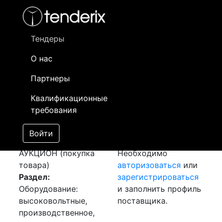
Фильтр
- активный лот
- Завершенный лот
- Закрытый
- сохраненный лот (не опубликован)
Тендеры
О нас
Номер лота
▲
▼
Заказчик
Д
Партнеры
Закупка:
Информация о
2
Квалификационные
Маслоочистительная
заказчике доступна
требования
установка
только
[Завершен]
зарегистрированным
Войти
Лот №:
2536
поставщикам!
АУКЦИОН (покупка
Необходимо
товара)
авторизоваться
или
Раздел:
зарегистрироваться
Оборудование:
и заполнить профиль
высоковольтные,
поставщика.
производственное,