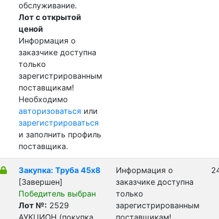
обслуживание.
Лот с открытой
ценой
Информация о
заказчике доступна
только
зарегистрированным
поставщикам!
Необходимо
авторизоваться
или
зарегистрироваться
и заполнить профиль
поставщика.
Закупка: Труба 45х8
Информация о
2
[Завершен]
заказчике доступна
Победитель выбран
только
Лот №:
2529
зарегистрированным
АУКЦИОН (покупка
поставщикам!