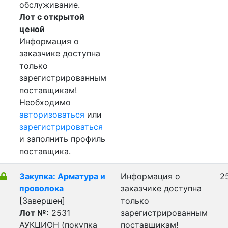
обслуживание.
Лот с открытой
ценой
Информация о
заказчике доступна
только
зарегистрированным
поставщикам!
Необходимо
авторизоваться
или
зарегистрироваться
и заполнить профиль
поставщика.
Закупка: Арматура и
Информация о
25
проволока
заказчике доступна
[Завершен]
только
Лот №:
2531
зарегистрированным
АУКЦИОН (покупка
поставщикам!