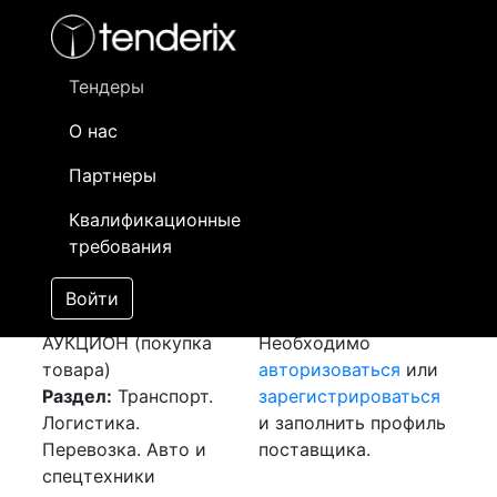
Фильтр
- активный лот
- Завершенный лот
- Закрытый
- сохраненный лот (не опубликован)
Тендеры
О нас
Номер лота
▲
▼
Заказчик
Да
Партнеры
Закупка: Перевозка
Информация о
22
Квалификационные
г. Москва - г. Нур-
заказчике доступна
требования
Султан
[Завершен]
только
Победитель выбран
зарегистрированным
Войти
Лот №:
1964
поставщикам!
АУКЦИОН (покупка
Необходимо
товара)
авторизоваться
или
Раздел:
Транспорт.
зарегистрироваться
Логистика.
и заполнить профиль
Перевозка. Авто и
поставщика.
спецтехники