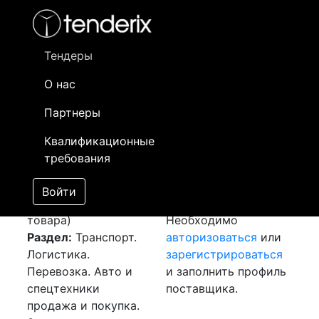
Фильтр
- активный лот
- Завершенный лот
- Закрытый
- сохраненный лот (не опубликован)
Тендеры
О нас
Номер лота
▲
▼
Заказчик
Да
Партнеры
Закупка: Перевозка
Информация о
24
Квалификационные
г. Алматы - г. Арысь
заказчике доступна
требования
[Завершен]
только
Лот №:
1871
зарегистрированным
Войти
АУКЦИОН (покупка
поставщикам!
товара)
Необходимо
Раздел:
Транспорт.
авторизоваться
или
Логистика.
зарегистрироваться
Перевозка. Авто и
и заполнить профиль
спецтехники
поставщика.
продажа и покупка.