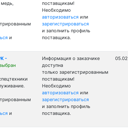
 медь,
поставщикам!
Необходимо
авторизоваться
или
стрированным
зарегистрироваться
и заполнить профиль
ься
и
поставщика.
К -
Информация о заказчике
05.02
выбран
доступна
только зарегистрированным
 спецтехники
поставщикам!
луживание.
Необходимо
авторизоваться
или
стрированным
зарегистрироваться
и заполнить профиль
ься
и
поставщика.