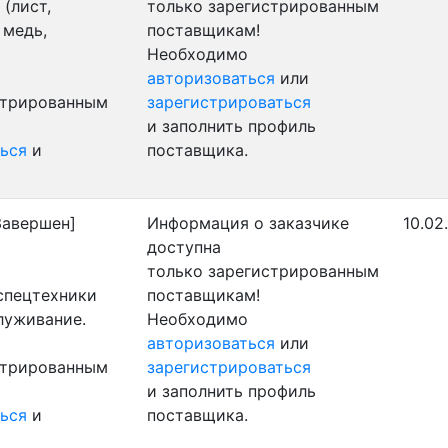
(лист,
только зарегистрированным
 медь,
поставщикам!
Необходимо
авторизоваться
или
стрированным
зарегистрироваться
и заполнить профиль
ься
и
поставщика.
Завершен]
Информация о заказчике
10.02
доступна
только зарегистрированным
 спецтехники
поставщикам!
луживание.
Необходимо
авторизоваться
или
стрированным
зарегистрироваться
и заполнить профиль
ься
и
поставщика.