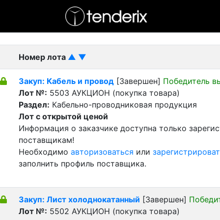
- активный лот
- Завершенный лот
- Закрытый
Номер лота
▲
▼
Закуп: Кабель и провод
[Завершен]
Победитель в
Лот №:
5503
АУКЦИОН (покупка товара)
Раздел:
Кабельно-проводниковая продукция
Лот с открытой ценой
Информация о заказчике доступна только зареги
поставщикам!
Необходимо
авторизоваться
или
зарегистрироват
заполнить профиль поставщика.
Закуп: Лист холоднокатанный
[Завершен]
Победи
Лот №:
5502
АУКЦИОН (покупка товара)