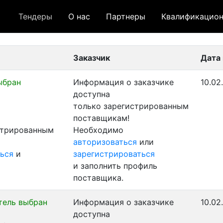
Тендеры
О нас
Партнеры
Квалификацион
 лот
- архивный лот
- сохраненный лот (не опуб
Заказчик
Дата
ыбран
Информация о заказчике
10.02
доступна
только зарегистрированным
поставщикам!
стрированным
Необходимо
авторизоваться
или
ься
и
зарегистрироваться
и заполнить профиль
поставщика.
тель выбран
Информация о заказчике
10.02
доступна