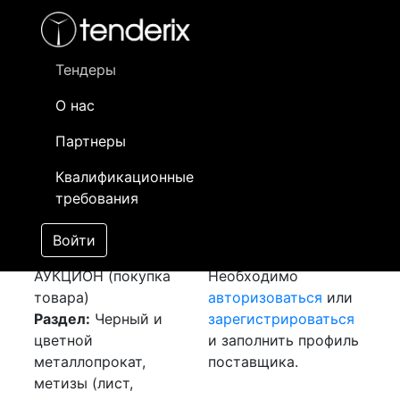
Фильтр
- активный лот
- Завершенный лот
- Закрытый
- сохраненный лот (не опубликован)
Тендеры
О нас
Номер лота
▲
▼
Заказчик
Да
Партнеры
Закуп: Шина
Информация о
16
Квалификационные
алюминиевая
заказчике доступна
требования
[Завершен]
только
Победитель выбран
зарегистрированным
Войти
Лот №:
5442
поставщикам!
АУКЦИОН (покупка
Необходимо
товара)
авторизоваться
или
Раздел:
Черный и
зарегистрироваться
цветной
и заполнить профиль
металлопрокат,
поставщика.
метизы (лист,