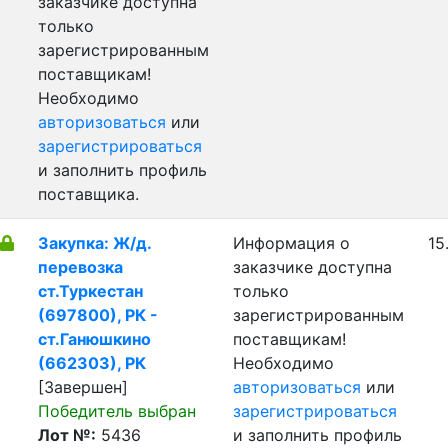
заказчике доступна
только
зарегистрированным
поставщикам!
Необходимо
авторизоваться
или
зарегистрироваться
и заполнить профиль
поставщика.
Закупка: Ж/д.
Информация о
15
перевозка
заказчике доступна
ст.Туркестан
только
(697800), РК -
зарегистрированным
ст.Ганюшкино
поставщикам!
(662303), РК
Необходимо
[Завершен]
авторизоваться
или
Победитель выбран
зарегистрироваться
Лот №:
5436
и заполнить профиль