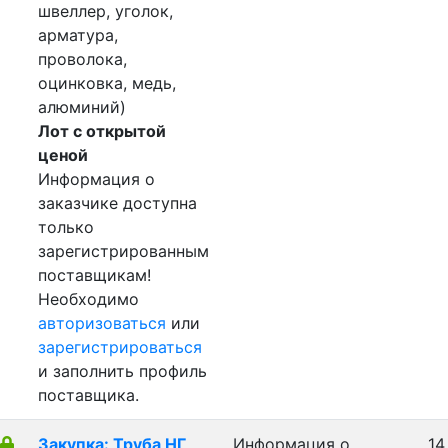
швеллер, уголок,
арматура,
проволока,
оцинковка, медь,
алюминий)
Лот с открытой
ценой
Информация о
заказчике доступна
только
зарегистрированным
поставщикам!
Необходимо
авторизоваться
или
зарегистрироваться
и заполнить профиль
поставщика.
Закупка: Труба НГ
Информация о
14