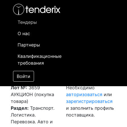
Фильтр
- активный лот
- Завершенный лот
- Закрытый
- сохраненный лот (не опубликован)
Тендеры
О нас
Номер лота
▲
▼
Заказчик
Да
Партнеры
Закупка: Перевозка
Информация о
16
Квалификационные
г.Алматы (РК) -
заказчике доступна
требования
г.Астана (РК)
только
[Завершен]
зарегистрированным
Войти
Победитель выбран
поставщикам!
Лот №:
3659
Необходимо
АУКЦИОН (покупка
авторизоваться
или
товара)
зарегистрироваться
Раздел:
Транспорт.
и заполнить профиль
Логистика.
поставщика.
Перевозка. Авто и