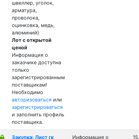
швеллер, уголок,
арматура,
проволока,
оцинковка, медь,
алюминий)
Лот с открытой
ценой
Информация о
заказчике доступна
только
зарегистрированным
поставщикам!
Необходимо
авторизоваться
или
зарегистрироваться
и заполнить профиль
поставщика.
Закупка: Лист гк
Информация о
15