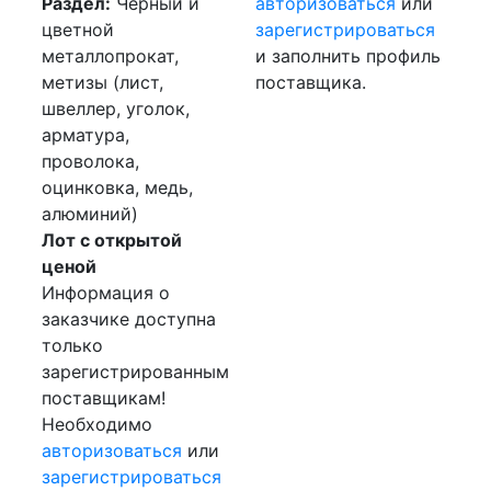
Раздел:
Черный и
авторизоваться
или
цветной
зарегистрироваться
металлопрокат,
и заполнить профиль
метизы (лист,
поставщика.
швеллер, уголок,
арматура,
проволока,
оцинковка, медь,
алюминий)
Лот с открытой
ценой
Информация о
заказчике доступна
только
зарегистрированным
поставщикам!
Необходимо
авторизоваться
или
зарегистрироваться