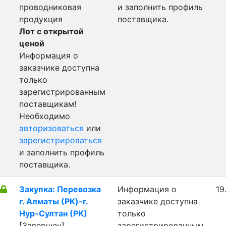
проводниковая
и заполнить профиль
продукция
поставщика.
Лот с открытой
ценой
Информация о
заказчике доступна
только
зарегистрированным
поставщикам!
Необходимо
авторизоваться
или
зарегистрироваться
и заполнить профиль
поставщика.
Закупка: Перевозка
Информация о
19
г. Алматы (РК)-г.
заказчике доступна
Нур-Султан (РК)
только
[Завершен]
зарегистрированным