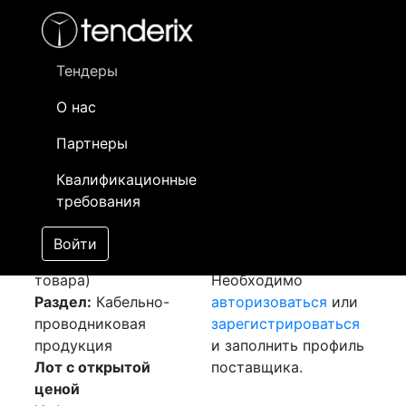
Фильтр
- активный лот
- Завершенный лот
- Закрытый
- сохраненный лот (не опубликован)
Тендеры
О нас
Номер лота
▲
▼
Заказчик
Да
Партнеры
Закупка: Кабель
Информация о
19
Квалификационные
20кВ
[Завершен]
заказчике доступна
требования
Победитель выбран
только
Лот №:
2608
зарегистрированным
Войти
АУКЦИОН (покупка
поставщикам!
товара)
Необходимо
Раздел:
Кабельно-
авторизоваться
или
проводниковая
зарегистрироваться
продукция
и заполнить профиль
Лот с открытой
поставщика.
ценой