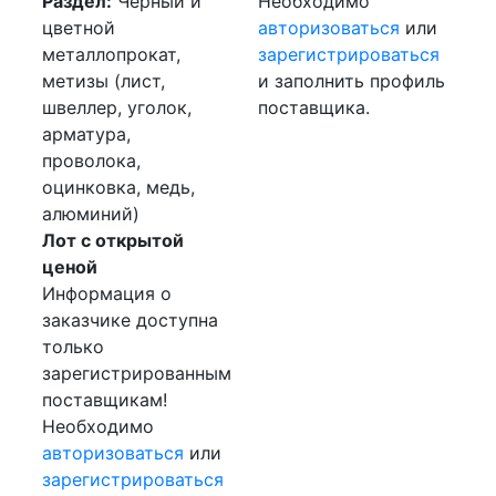
Раздел:
Черный и
Необходимо
цветной
авторизоваться
или
металлопрокат,
зарегистрироваться
метизы (лист,
и заполнить профиль
швеллер, уголок,
поставщика.
арматура,
проволока,
оцинковка, медь,
алюминий)
Лот с открытой
ценой
Информация о
заказчике доступна
только
зарегистрированным
поставщикам!
Необходимо
авторизоваться
или
зарегистрироваться