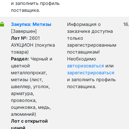
и заполнить профиль
поставщика.
Закупка: Метизы
Информация о
16
[Завершен]
заказчике доступна
Лот №:
2601
только
АУКЦИОН (покупка
зарегистрированным
товара)
поставщикам!
Раздел:
Черный и
Необходимо
цветной
авторизоваться
или
металлопрокат,
зарегистрироваться
метизы (лист,
и заполнить профиль
швеллер, уголок,
поставщика.
арматура,
проволока,
оцинковка, медь,
алюминий)
Лот с открытой
ценой