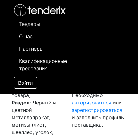
Фильтр
- активный лот
- Завершенный лот
- Закрытый
- сохраненный лот (не опубликован)
Тендеры
О нас
Номер лота
▲
▼
Заказчик
Да
Партнеры
Закупка: Шина
Информация о
02
Квалификационные
медная
[Завершен]
заказчике доступна
требования
Победитель выбран
только
Лот №:
1899
зарегистрированным
Войти
АУКЦИОН (покупка
поставщикам!
товара)
Необходимо
Раздел:
Черный и
авторизоваться
или
цветной
зарегистрироваться
металлопрокат,
и заполнить профиль
метизы (лист,
поставщика.
швеллер, уголок,