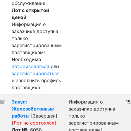
обслуживание.
Лот с открытой
ценой
Информация о
заказчике доступна
только
зарегистрированным
поставщикам!
Необходимо
авторизоваться
или
зарегистрироваться
и заполнить профиль
поставщика.
Закуп:
Информация о
15
Железобетонные
заказчике доступна
работы
[Завершен]
только
[Лот не состоялся]
зарегистрированным
Лот №:
6058
поставщикам!