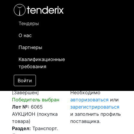
Фильтр
- активный лот
- Завершенный лот
- Закрытый
- сохраненный лот (не опубликован)
Тендеры
О нас
Номер лота
▲
▼
Заказчик
Д
Партнеры
Закупка:
Информация о
17
Квалификационные
Авиаперевозка
заказчике доступна
требования
г.Регенсбург
только
(Германия) -
зарегистрированным
Войти
г.Алматы (РК)
поставщикам!
[Завершен]
Необходимо
Победитель выбран
авторизоваться
или
Лот №:
6065
зарегистрироваться
АУКЦИОН (покупка
и заполнить профиль
товара)
поставщика.
Раздел:
Транспорт.