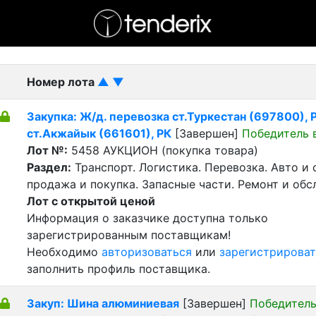
- активный лот
- Завершенный лот
- Закрытый
Номер лота
▲
▼
Закупка: Ж/д. перевозка ст.Туркестан (697800), Р
ст.Акжайык (661601), РК
[Завершен]
Победитель 
Лот №:
5458
АУКЦИОН (покупка товара)
Раздел:
Транспорт. Логистика. Перевозка. Авто и
продажа и покупка. Запасные части. Ремонт и обс
Лот с открытой ценой
Информация о заказчике доступна только
зарегистрированным поставщикам!
Необходимо
авторизоваться
или
зарегистрироват
заполнить профиль поставщика.
Закуп: Шина алюминиевая
[Завершен]
Победитель