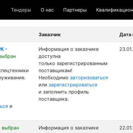
Тендеры
О нас
Партнеры
Квалификацион
 лот
- архивный лот
- сохраненный лот (не опуб
Заказчик
Дата
К -
Информация о заказчике
23.01
выбран
доступна
только зарегистрированным
 спецтехники
поставщикам!
луживание.
Необходимо
авторизоваться
или
зарегистрироваться
и заполнить профиль
поставщика.
ься
и
 выбран
Информация о заказчике
22.01