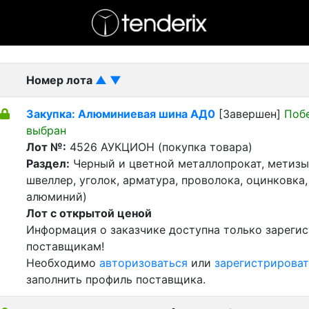
- активный лот
- Завершенный лот
- Закрытый
Номер лота
▲
▼
Закупка: Алюминиевая шина АД0
[Завершен]
Поб
выбран
Лот №:
4526
АУКЦИОН (покупка товара)
Раздел:
Черный и цветной металлопрокат, метизы 
швеллер, уголок, арматура, проволока, оцинковка,
алюминий)
Лот с открытой ценой
Информация о заказчике доступна только зареги
поставщикам!
Необходимо
авторизоваться
или
зарегистрироват
заполнить профиль поставщика.