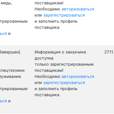
 медь,
поставщикам!
Необходимо
авторизоваться
или
зарегистрироваться
стрированным
и заполнить профиль
поставщика.
ься
и
Завершен]
Информация о заказчике
27.1
доступна
только зарегистрированным
 спецтехники
поставщикам!
луживание.
Необходимо
авторизоваться
или
зарегистрироваться
стрированным
и заполнить профиль
поставщика.
ься
и