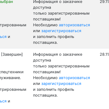
выбран
Информация о заказчике
29.1
доступна
только зарегистрированным
поставщикам!
стрированным
Необходимо
авторизоваться
или
зарегистрироваться
ься
и
и заполнить профиль
поставщика.
[Завершен]
Информация о заказчике
28.1
доступна
только зарегистрированным
 спецтехники
поставщикам!
луживание.
Необходимо
авторизоваться
или
зарегистрироваться
стрированным
и заполнить профиль
поставщика.
ься
и