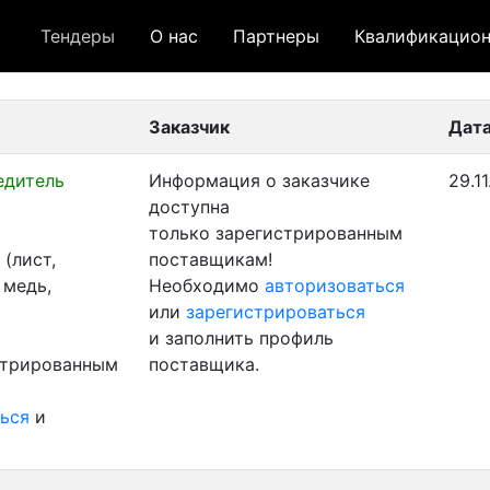
Тендеры
О нас
Партнеры
Квалификацион
 лот
- архивный лот
- сохраненный лот (не опуб
Заказчик
Дата
едитель
Информация о заказчике
29.1
доступна
только зарегистрированным
(лист,
поставщикам!
 медь,
Необходимо
авторизоваться
или
зарегистрироваться
и заполнить профиль
стрированным
поставщика.
ься
и