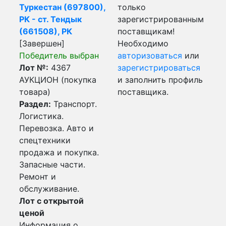
Туркестан (697800),
только
РК - ст. Тендык
зарегистрированным
(661508), РК
поставщикам!
[Завершен]
Необходимо
Победитель выбран
авторизоваться
или
Лот №:
4367
зарегистрироваться
АУКЦИОН (покупка
и заполнить профиль
товара)
поставщика.
Раздел:
Транспорт.
Логистика.
Перевозка. Авто и
спецтехники
продажа и покупка.
Запасные части.
Ремонт и
обслуживание.
Лот с открытой
ценой
Информация о