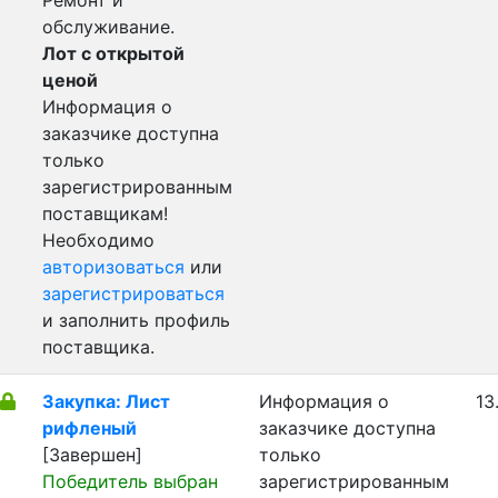
Ремонт и
обслуживание.
Лот с открытой
ценой
Информация о
заказчике доступна
только
зарегистрированным
поставщикам!
Необходимо
авторизоваться
или
зарегистрироваться
и заполнить профиль
поставщика.
Закупка: Лист
Информация о
13
рифленый
заказчике доступна
[Завершен]
только
Победитель выбран
зарегистрированным