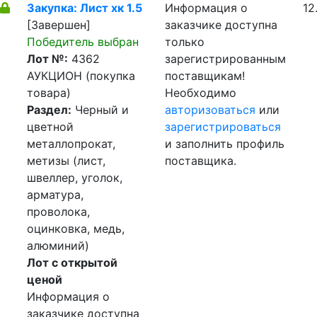
Закупка: Лист хк 1.5
Информация о
12
[Завершен]
заказчике доступна
Победитель выбран
только
Лот №:
4362
зарегистрированным
АУКЦИОН (покупка
поставщикам!
товара)
Необходимо
Раздел:
Черный и
авторизоваться
или
цветной
зарегистрироваться
металлопрокат,
и заполнить профиль
метизы (лист,
поставщика.
швеллер, уголок,
арматура,
проволока,
оцинковка, медь,
алюминий)
Лот с открытой
ценой
Информация о
заказчике доступна