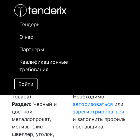
Фильтр
- активный лот
- Завершенный лот
- Закрытый
- сохраненный лот (не опубликован)
Тендеры
О нас
Номер лота
▲
▼
Заказчик
Да
Партнеры
Закупка: Круг и
Информация о
18
Квалификационные
канат
[Завершен]
заказчике доступна
требования
Победитель выбран
только
Лот №:
4368
зарегистрированным
Войти
АУКЦИОН (покупка
поставщикам!
товара)
Необходимо
Раздел:
Черный и
авторизоваться
или
цветной
зарегистрироваться
металлопрокат,
и заполнить профиль
метизы (лист,
поставщика.
швеллер, уголок,