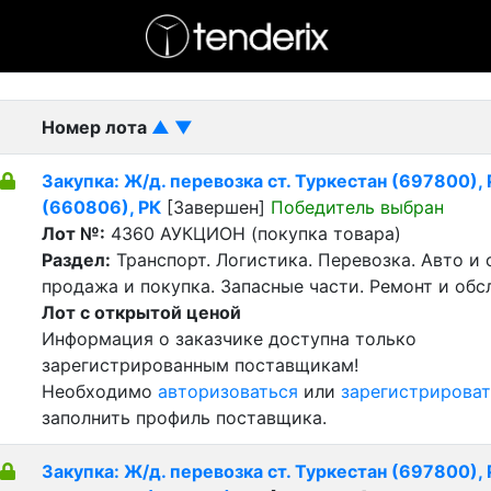
- активный лот
- Завершенный лот
- Закрытый
Номер лота
▲
▼
Закупка: Ж/д. перевозка ст. Туркестан (697800), Р
(660806), РК
[Завершен]
Победитель выбран
Лот №:
4360
АУКЦИОН (покупка товара)
Раздел:
Транспорт. Логистика. Перевозка. Авто и
продажа и покупка. Запасные части. Ремонт и обс
Лот с открытой ценой
Информация о заказчике доступна только
зарегистрированным поставщикам!
Необходимо
авторизоваться
или
зарегистрироват
заполнить профиль поставщика.
Закупка: Ж/д. перевозка ст. Туркестан (697800), Р