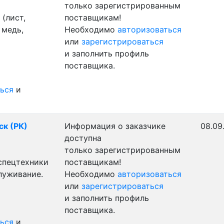
только зарегистрированным
(лист,
поставщикам!
 медь,
Необходимо
авторизоваться
или
зарегистрироваться
и заполнить профиль
поставщика.
ься
и
ск (РК)
Информация о заказчике
08.09
доступна
только зарегистрированным
 спецтехники
поставщикам!
луживание.
Необходимо
авторизоваться
или
зарегистрироваться
и заполнить профиль
поставщика.
ься
и