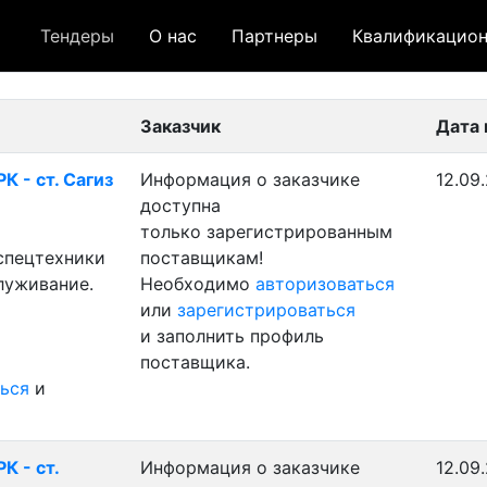
Тендеры
О нас
Партнеры
Квалификацион
 лот
- архивный лот
- сохраненный лот (не опуб
Заказчик
Дата 
К - ст. Сагиз
Информация о заказчике
12.09
доступна
только зарегистрированным
 спецтехники
поставщикам!
луживание.
Необходимо
авторизоваться
или
зарегистрироваться
и заполнить профиль
поставщика.
ься
и
К - ст.
Информация о заказчике
12.09