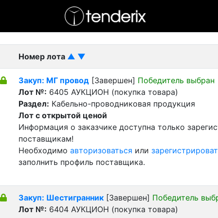
- активный лот
- Завершенный лот
- Закрытый
Номер лота
▲
▼
Закуп: МГ провод
[Завершен]
Победитель выбран
Лот №:
6405
АУКЦИОН (покупка товара)
Раздел:
Кабельно-проводниковая продукция
Лот с открытой ценой
Информация о заказчике доступна только зареги
поставщикам!
Необходимо
авторизоваться
или
зарегистрироват
заполнить профиль поставщика.
Закуп: Шестигранник
[Завершен]
Победитель выб
Лот №:
6404
АУКЦИОН (покупка товара)