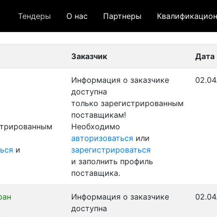
Тендеры
О нас
Партнеры
Квалификацион
 лот
- архивный лот
- сохраненный лот (не опуб
Заказчик
Дата
Информация о заказчике
02.04
доступна
только зарегистрированным
поставщикам!
стрированным
Необходимо
авторизоваться
или
ься
и
зарегистрироваться
и заполнить профиль
поставщика.
ран
Информация о заказчике
02.04
доступна