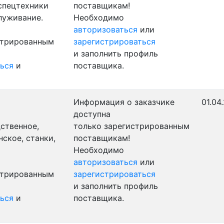
 спецтехники
поставщикам!
луживание.
Необходимо
авторизоваться
или
стрированным
зарегистрироваться
и заполнить профиль
ься
и
поставщика.
Информация о заказчике
01.04
доступна
ственное,
только зарегистрированным
ское, станки,
поставщикам!
Необходимо
авторизоваться
или
стрированным
зарегистрироваться
и заполнить профиль
ься
и
поставщика.