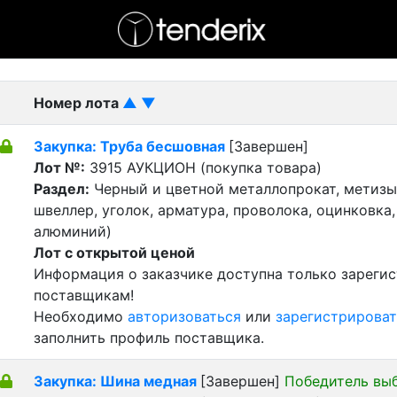
- активный лот
- Завершенный лот
- Закрытый
Номер лота
▲
▼
Закупка: Труба бесшовная
[Завершен]
Лот №:
3915
АУКЦИОН (покупка товара)
Раздел:
Черный и цветной металлопрокат, метизы 
швеллер, уголок, арматура, проволока, оцинковка,
алюминий)
Лот с открытой ценой
Информация о заказчике доступна только зареги
поставщикам!
Необходимо
авторизоваться
или
зарегистрироват
заполнить профиль поставщика.
Закупка: Шина медная
[Завершен]
Победитель вы