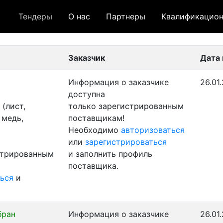
Тендеры
О нас
Партнеры
Квалификацион
 лот
- архивный лот
- сохраненный лот (не опуб
Заказчик
Дата
Информация о заказчике
26.01
доступна
(лист,
только зарегистрированным
 медь,
поставщикам!
Необходимо
авторизоваться
или
зарегистрироваться
стрированным
и заполнить профиль
поставщика.
ься
и
бран
Информация о заказчике
26.01