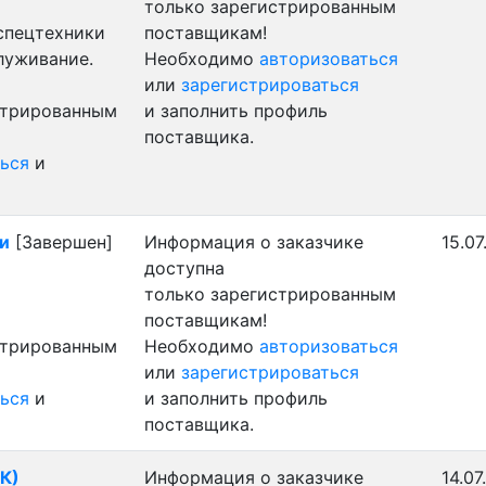
только зарегистрированным
 спецтехники
поставщикам!
луживание.
Необходимо
авторизоваться
или
зарегистрироваться
стрированным
и заполнить профиль
поставщика.
ься
и
и
[Завершен]
Информация о заказчике
15.07
доступна
только зарегистрированным
поставщикам!
стрированным
Необходимо
авторизоваться
или
зарегистрироваться
ься
и
и заполнить профиль
поставщика.
РК)
Информация о заказчике
14.07