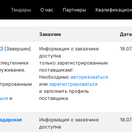
Тендеры
О нас
Партнеры
Квалификацион
 лот
- архивный лот
- сохраненный лот (не опуб
Заказчик
Дата
К)
[Завершен]
Информация о заказчике
18.07
доступна
 спецтехники
только зарегистрированным
луживание.
поставщикам!
Необходимо
авторизоваться
стрированным
или
зарегистрироваться
и заполнить профиль
ься
и
поставщика.
лодарская
Информация о заказчике
18.07
доступна