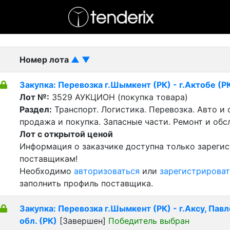
- активный лот
- Завершенный лот
- Закрытый
Номер лота
▲
▼
Закупка: Перевозка г.Шымкент (РК) - г.Актобе (Р
Лот №:
3529
АУКЦИОН (покупка товара)
Раздел:
Транспорт. Логистика. Перевозка. Авто и
продажа и покупка. Запасные части. Ремонт и обс
Лот с открытой ценой
Информация о заказчике доступна только зареги
поставщикам!
Необходимо
авторизоваться
или
зарегистрироват
заполнить профиль поставщика.
Закупка: Перевозка г.Шымкент (РК) - г.Аксу, Пав
обл. (РК)
[Завершен]
Победитель выбран