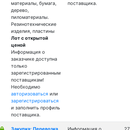
материалы, бумага,
поставщика.
дерево,
пиломатериалы.
Резинотехнические
изделия, пластины
Лот с открытой
ценой
Информация о
заказчике доступна
только
зарегистрированным
поставщикам!
Необходимо
авторизоваться
или
зарегистрироваться
и заполнить профиль
поставщика.
Закупка: Перевозка
Информация о
27