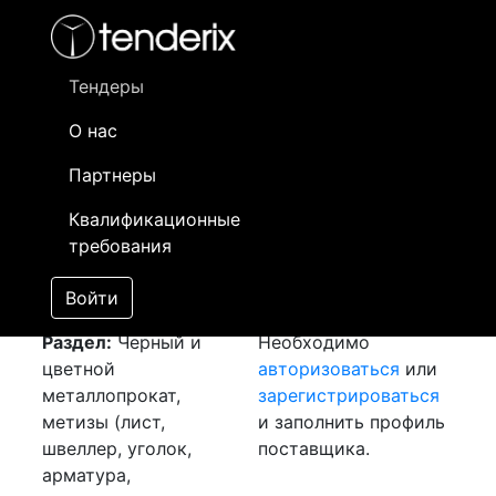
Фильтр
- активный лот
- Завершенный лот
- Закрытый
- сохраненный лот (не опубликован)
Тендеры
О нас
Номер лота
▲
▼
Заказчик
Да
Партнеры
Закупка: Проволока
Информация о
28
Квалификационные
ГОСТ
[Завершен]
заказчике доступна
требования
Лот №:
2341
только
АУКЦИОН (покупка
зарегистрированным
Войти
товара)
поставщикам!
Раздел:
Черный и
Необходимо
цветной
авторизоваться
или
металлопрокат,
зарегистрироваться
метизы (лист,
и заполнить профиль
швеллер, уголок,
поставщика.
арматура,