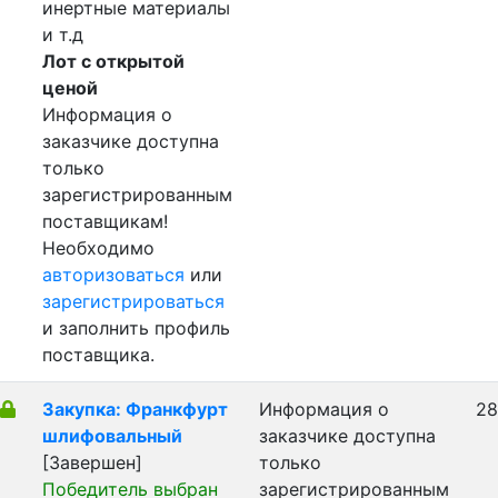
инертные материалы
и т.д
Лот с открытой
ценой
Информация о
заказчике доступна
только
зарегистрированным
поставщикам!
Необходимо
авторизоваться
или
зарегистрироваться
и заполнить профиль
поставщика.
Закупка: Франкфурт
Информация о
28
шлифовальный
заказчике доступна
[Завершен]
только
Победитель выбран
зарегистрированным