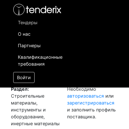
Фильтр
- активный лот
- Завершенный лот
- Закрытый
- сохраненный лот (не опубликован)
Тендеры
О нас
Номер лота
▲
▼
Заказчик
Да
Партнеры
Закупка: Мин. плита
Информация о
18
Квалификационные
[Завершен]
заказчике доступна
требования
Лот №:
2133
только
АУКЦИОН (покупка
зарегистрированным
Войти
товара)
поставщикам!
Раздел:
Необходимо
Строительные
авторизоваться
или
материалы,
зарегистрироваться
инструменты и
и заполнить профиль
оборудование,
поставщика.
инертные материалы