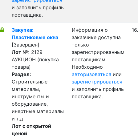
зарегистрироваться
и заполнить профиль
поставщика.
Закупка:
Информация о
16
Пластиковые окна
заказчике доступна
[Завершен]
только
Лот №:
2129
зарегистрированным
АУКЦИОН (покупка
поставщикам!
товара)
Необходимо
Раздел:
авторизоваться
или
Строительные
зарегистрироваться
материалы,
и заполнить профиль
инструменты и
поставщика.
оборудование,
инертные материалы
и т.д
Лот с открытой
ценой