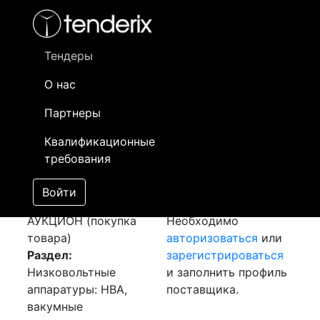
Фильтр
- активный лот
- Завершенный лот
- Закрытый
- сохраненный лот (не опубликован)
Тендеры
О нас
Номер лота
▲
▼
Заказчик
Да
Партнеры
Закупка: Изолятор
Информация о
09
Квалификационные
проходной
заказчике доступна
требования
[Завершен]
только
Победитель выбран
зарегистрированным
Войти
Лот №:
2101
поставщикам!
АУКЦИОН (покупка
Необходимо
товара)
авторизоваться
или
Раздел:
зарегистрироваться
Низковольтные
и заполнить профиль
аппаратуры: НВА,
поставщика.
вакумные