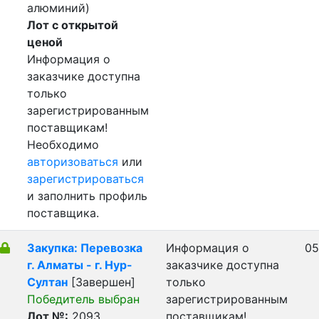
алюминий)
Лот с открытой
ценой
Информация о
заказчике доступна
только
зарегистрированным
поставщикам!
Необходимо
авторизоваться
или
зарегистрироваться
и заполнить профиль
поставщика.
Закупка: Перевозка
Информация о
05
г. Алматы - г. Нур-
заказчике доступна
Султан
[Завершен]
только
Победитель выбран
зарегистрированным
Лот №:
2093
поставщикам!