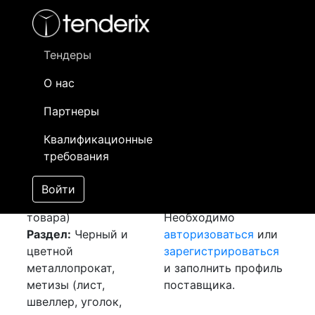
Фильтр
- активный лот
- Завершенный лот
- Закрытый
- сохраненный лот (не опубликован)
Тендеры
О нас
Номер лота
▲
▼
Заказчик
Да
Партнеры
Закуп: Лист
Информация о
22
Квалификационные
рифленый
заказчике доступна
требования
[Завершен]
только
Лот №:
6074
зарегистрированным
Войти
АУКЦИОН (покупка
поставщикам!
товара)
Необходимо
Раздел:
Черный и
авторизоваться
или
цветной
зарегистрироваться
металлопрокат,
и заполнить профиль
метизы (лист,
поставщика.
швеллер, уголок,