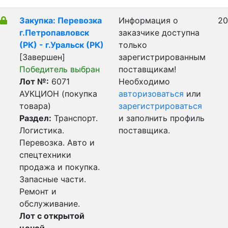
Закупка: Перевозка
Информация о
20
г.Петропавловск
заказчике доступна
(РК) - г.Уральск (РК)
только
[Завершен]
зарегистрированным
Победитель выбран
поставщикам!
Лот №:
6071
Необходимо
АУКЦИОН (покупка
авторизоваться
или
товара)
зарегистрироваться
Раздел:
Транспорт.
и заполнить профиль
Логистика.
поставщика.
Перевозка. Авто и
спецтехники
продажа и покупка.
Запасные части.
Ремонт и
обслуживание.
Лот с открытой