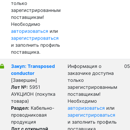
только
зарегистрированным
поставщикам!
Необходимо
авторизоваться
или
зарегистрироваться
и заполнить профиль
поставщика.
Закуп: Transposed
Информация о
05
conductor
заказчике доступна
[Завершен]
только
Лот №:
5951
зарегистрированным
АУКЦИОН (покупка
поставщикам!
товара)
Необходимо
Раздел:
Кабельно-
авторизоваться
или
проводниковая
зарегистрироваться
продукция
и заполнить профиль
Лот с открытой
поставщика.