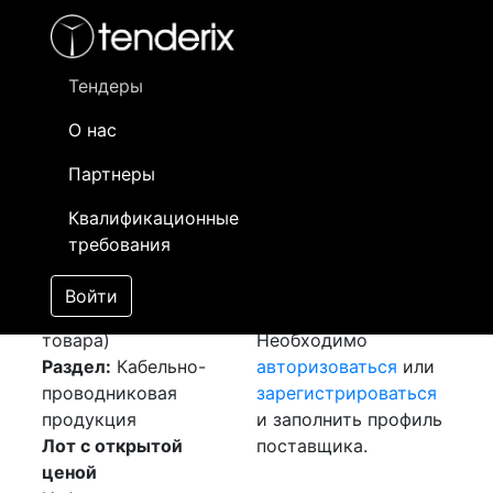
Фильтр
- активный лот
- Завершенный лот
- Закрытый
- сохраненный лот (не опубликован)
Тендеры
О нас
Номер лота
▲
▼
Заказчик
Да
Партнеры
Закуп: Провод МГ
Информация о
08
Квалификационные
[Завершен]
заказчике доступна
требования
Победитель выбран
только
Лот №:
5958
зарегистрированным
Войти
АУКЦИОН (покупка
поставщикам!
товара)
Необходимо
Раздел:
Кабельно-
авторизоваться
или
проводниковая
зарегистрироваться
продукция
и заполнить профиль
Лот с открытой
поставщика.
ценой