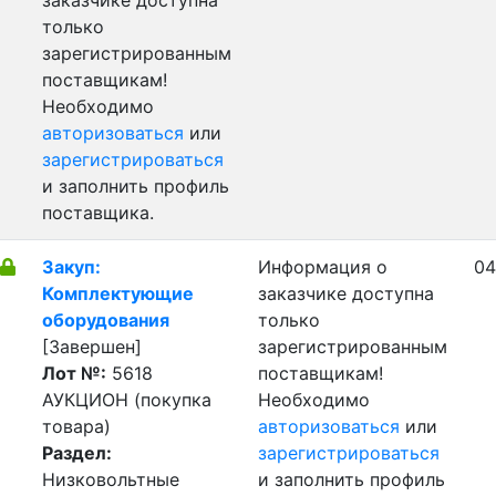
заказчике доступна
только
зарегистрированным
поставщикам!
Необходимо
авторизоваться
или
зарегистрироваться
и заполнить профиль
поставщика.
Закуп:
Информация о
04
Комплектующие
заказчике доступна
оборудования
только
[Завершен]
зарегистрированным
Лот №:
5618
поставщикам!
АУКЦИОН (покупка
Необходимо
товара)
авторизоваться
или
Раздел:
зарегистрироваться
Низковольтные
и заполнить профиль