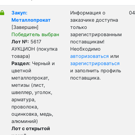
Закуп:
Информация о
04
Металлопрокат
заказчике доступна
[Завершен]
только
Победитель выбран
зарегистрированным
Лот №:
5617
поставщикам!
АУКЦИОН (покупка
Необходимо
товара)
авторизоваться
или
Раздел:
Черный и
зарегистрироваться
цветной
и заполнить профиль
металлопрокат,
поставщика.
метизы (лист,
швеллер, уголок,
арматура,
проволока,
оцинковка, медь,
алюминий)
Лот с открытой