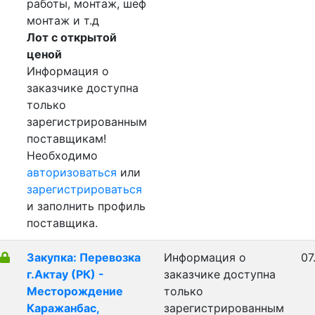
работы, монтаж, шеф
монтаж и т.д
Лот с открытой
ценой
Информация о
заказчике доступна
только
зарегистрированным
поставщикам!
Необходимо
авторизоваться
или
зарегистрироваться
и заполнить профиль
поставщика.
Закупка: Перевозка
Информация о
07
г.Актау (РК) -
заказчике доступна
Месторождение
только
Каражанбас,
зарегистрированным