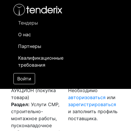
Фильтр
- активный лот
- Завершенный лот
- Закрытый
- сохраненный лот (не опубликован)
Тендеры
О нас
Номер лота
▲
▼
Заказчик
Да
Партнеры
Закуп:
Информация о
08
Квалификационные
Асфальтирование и
заказчике доступна
требования
благоустройство
только
[Завершен]
зарегистрированным
Войти
Лот №:
5622
поставщикам!
АУКЦИОН (покупка
Необходимо
товара)
авторизоваться
или
Раздел:
Услуги СМР,
зарегистрироваться
строительно-
и заполнить профиль
монтажное работы,
поставщика.
пусконаладочное