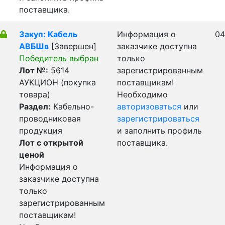
поставщика.
Закуп: Кабель
Информация о
04
АВБШв
[Завершен]
заказчике доступна
Победитель выбран
только
Лот №:
5614
зарегистрированным
АУКЦИОН (покупка
поставщикам!
товара)
Необходимо
Раздел:
Кабельно-
авторизоваться
или
проводниковая
зарегистрироваться
продукция
и заполнить профиль
Лот с открытой
поставщика.
ценой
Информация о
заказчике доступна
только
зарегистрированным
поставщикам!