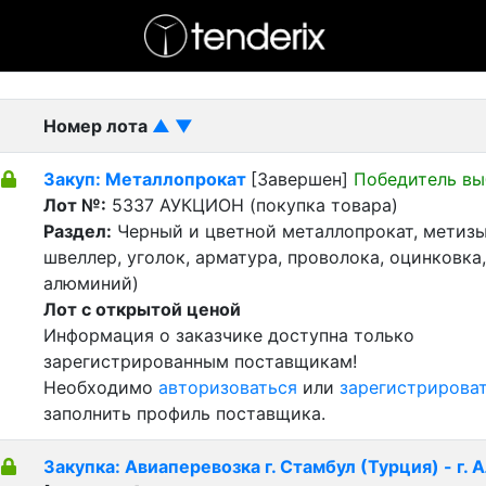
- активный лот
- Завершенный лот
- Закрытый
Номер лота
▲
▼
Закуп: Металлопрокат
[Завершен]
Победитель вы
Лот №:
5337
АУКЦИОН (покупка товара)
Раздел:
Черный и цветной металлопрокат, метизы 
швеллер, уголок, арматура, проволока, оцинковка,
алюминий)
Лот с открытой ценой
Информация о заказчике доступна только
зарегистрированным поставщикам!
Необходимо
авторизоваться
или
зарегистрирова
заполнить профиль поставщика.
Закупка: Авиаперевозка г. Стамбул (Турция) - г. 