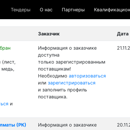
Тендеры
О нас
Партнеры
Квалификацион
 лот
- архивный лот
- сохраненный лот (не опуб
Заказчик
Дата
бран
Информация о заказчике
21.11
доступна
(лист,
только зарегистрированным
 медь,
поставщикам!
Необходимо
авторизоваться
или
зарегистрироваться
и заполнить профиль
поставщика.
ться
и
Алматы (РК)
Информация о заказчике
20.11