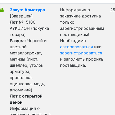
Закуп: Арматура
Информация о
25
[Завершен]
заказчике доступна
Лот №:
5180
только
АУКЦИОН (покупка
зарегистрированным
товара)
поставщикам!
Раздел:
Черный и
Необходимо
цветной
авторизоваться
или
металлопрокат,
зарегистрироваться
метизы (лист,
и заполнить профиль
швеллер, уголок,
поставщика.
арматура,
проволока,
оцинковка, медь,
алюминий)
Лот с открытой
ценой
Информация о
заказчике доступна