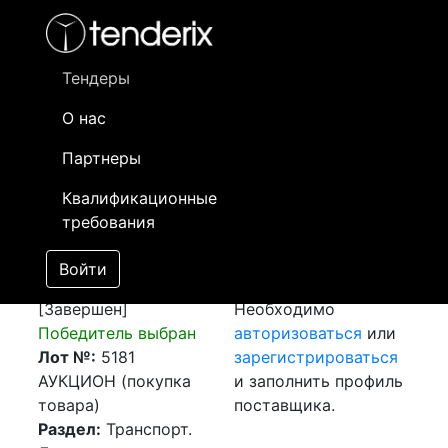
Фильтр
- активный лот
- Завершенный лот
- Закрытый
- сохраненный лот (не опубликован)
Тендеры
О нас
Номер лота
▲
▼
Заказчик
Да
Партнеры
Закупка: Перевозка
Информация о
26
Квалификационные
г.Алматы (РК) -
заказчике доступна
требования
с.Аксу-Аюлы,
только
месторождение
зарегистрированным
Войти
Алмалы (РК)
поставщикам!
[Завершен]
Необходимо
Победитель выбран
авторизоваться
или
Лот №:
5181
зарегистрироваться
АУКЦИОН (покупка
и заполнить профиль
товара)
поставщика.
Раздел:
Транспорт.