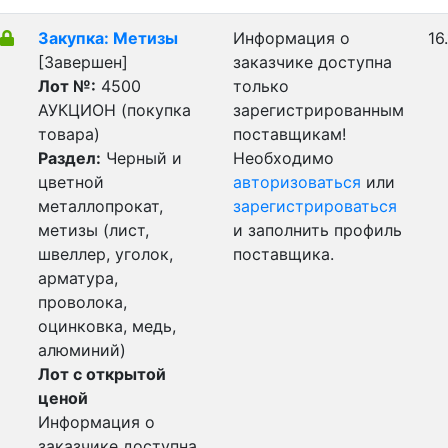
Закупка: Метизы
Информация о
16
[Завершен]
заказчике доступна
Лот №:
4500
только
АУКЦИОН (покупка
зарегистрированным
товара)
поставщикам!
Раздел:
Черный и
Необходимо
цветной
авторизоваться
или
металлопрокат,
зарегистрироваться
метизы (лист,
и заполнить профиль
швеллер, уголок,
поставщика.
арматура,
проволока,
оцинковка, медь,
алюминий)
Лот с открытой
ценой
Информация о
заказчике доступна