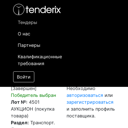
Фильтр
- активный лот
- Завершенный лот
- Закрытый
- сохраненный лот (не опубликован)
Тендеры
О нас
Номер лота
▲
▼
Заказчик
Да
Партнеры
Закупка: Ж/д.
Информация о
17
Квалификационные
перевозка ст.
заказчике доступна
требования
Туркестан (697800),
только
РК - ст. Казыбек Бек
зарегистрированным
Войти
(703607), РК
поставщикам!
[Завершен]
Необходимо
Победитель выбран
авторизоваться
или
Лот №:
4501
зарегистрироваться
АУКЦИОН (покупка
и заполнить профиль
товара)
поставщика.
Раздел:
Транспорт.